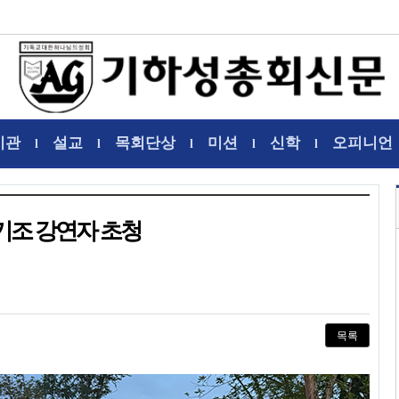
기관
설교
목회단상
미션
신학
오피니언
l
l
l
l
l
 기조 강연자 초청
목록