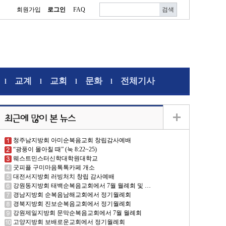
회원가입
로그인
FAQ
교계
교회
문화
전체기사
l
l
l
l
청주남지방회 아미순복음교회 창립감사예배
“광풍이 몰아칠 때” (눅 8:22~25)
웨스트민스터신학대학원대학교
굿피플 구미마음톡톡카페 개소
대전서지방회 러빙처치 창립 감사예배
강원동지방회 태백순복음교회에서 7월 월례회 및 …
경남지방회 순복음남해교회에서 정기월례회
경북지방회 진보순복음교회에서 정기월례회
강원제일지방회 문막순복음교회에서 7월 월례회
고양지방회 보배로운교회에서 정기월례회