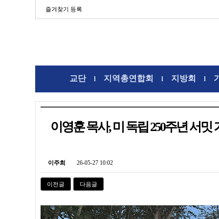
즐겨찾기 등록
교단
지역총연합회
지방회
l
l
l
이영훈 목사, 미 독립 250주년 서밋
이주희
26-05-27 10:02
이전글
다음글