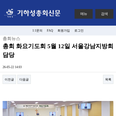
메뉴
검색
1:1문의
FAQ
회원가입
로그인
총회뉴스
총회 화요기도회 5월 12일 서울강남지방회
담당
26-05-22 14:03
이전글
다음글
목록
본문