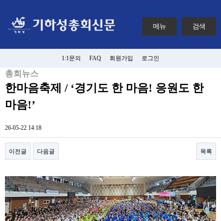
메뉴
검색
1:1문의
FAQ
회원가입
로그인
총회뉴스
한마음축제 / ‘경기도 한 마음! 응원도 한
마음!’
26-05-22 14:18
이전글
다음글
목록
본문