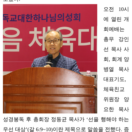
오전 10시
에 열린 개
회예배는
총무 강인
선 목사 사
회, 회계 양
병열 목사
대표기도,
체육친교
위원장 양
요한 목사
성경봉독 후 총회장 정동균 목사가 ‘선을 행해야 하는
우선 대상’(갈 6:9~10)이란 제목으로 말씀을 전했다.
증