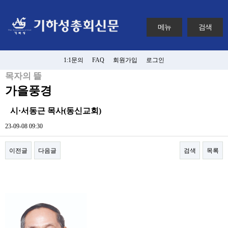
메뉴
검색
1:1문의
FAQ
회원가입
로그인
목자의 뜰
가을풍경
시·서동근 목사(동신교회)
23-09-08 09:30
이전글
다음글
검색
목록
본문