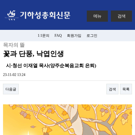
메뉴
검색
1:1문의
FAQ
회원가입
로그인
목자의 뜰
꽃과 단풍, 낙엽인생
시·청선 이재열 목사(양주순복음교회 은퇴)
23-11-02 13:24
다음글
검색
목록
본문