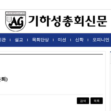
기관
설교
목회단상
미션
신학
오피니언
l
l
l
l
l
퇴)
검색
목록