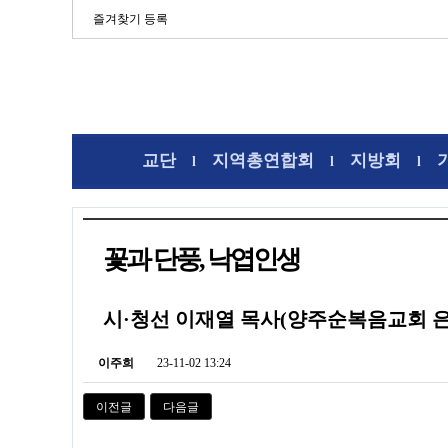
즐겨찾기 등록
교단
지역총연합회
지방회
l
l
l
꽃과 단풍, 낙엽인생
시·청선 이재열 목사(양주순복음교회 은
이주희
23-11-02 13:24
이전글
다음글