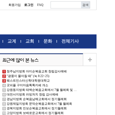
회원가입
로그인
FAQ
교계
교회
문화
전체기사
l
l
l
l
청주남지방회 아미순복음교회 창립감사예배
“광풍이 몰아칠 때” (눅 8:22~25)
웨스트민스터신학대학원대학교
굿피플 구미마음톡톡카페 개소
강원동지방회 태백순복음교회에서 7월 월례회 및 …
대전서지방회 러빙처치 창립 감사예배
경남지방회 순복음남해교회에서 정기월례회
강원제일지방회 문막순복음교회에서 7월 월례회
경북지방회 진보순복음교회에서 정기월례회
고양지방회 보배로운교회에서 정기월례회