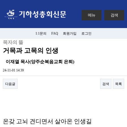
메뉴
검색
1:1문의
FAQ
회원가입
로그인
목자의 뜰
거목과 고목의 인생
이재열 목사(양주순복음교회 은퇴)
24-11-01 14:39
다음글
검색
목록
본문
온갖 고뇌 견디면서 살아온 인생길