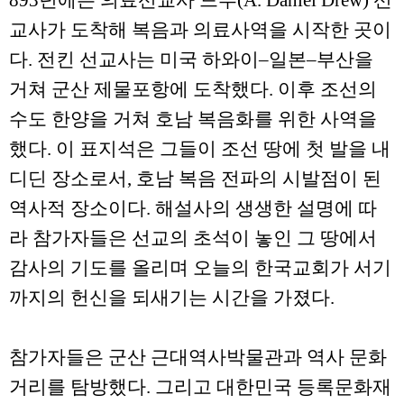
893
년에는 의료선교사 드루
(A. Daniel Drew)
선
교사가 도착해 복음과 의료사역을 시작한 곳이
다
.
전킨 선교사는 미국 하와이
–
일본
–
부산을
거쳐 군산 제물포항에 도착했다
.
이후 조선의
수도 한양을 거쳐 호남 복음화를 위한 사역을
했다
.
이 표지석은 그들이 조선 땅에 첫 발을 내
디딘 장소로서
,
호남 복음 전파의 시발점이 된
역사적 장소이다
.
해설사의 생생한 설명에 따
라 참가자들은 선교의 초석이 놓인 그 땅에서
감사의 기도를 올리며 오늘의 한국교회가 서기
까지의 헌신을 되새기는 시간을 가졌다
.
참가자들은 군산 근대역사박물관과 역사 문화
거리를 탐방했다
.
그리고 대한민국 등록문화재