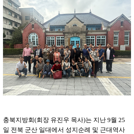
충북지방회
(
회장 유진우 목사
)
는 지난
9
월
25
일 전북 군산 일대에서 성지순례 및 근대역사