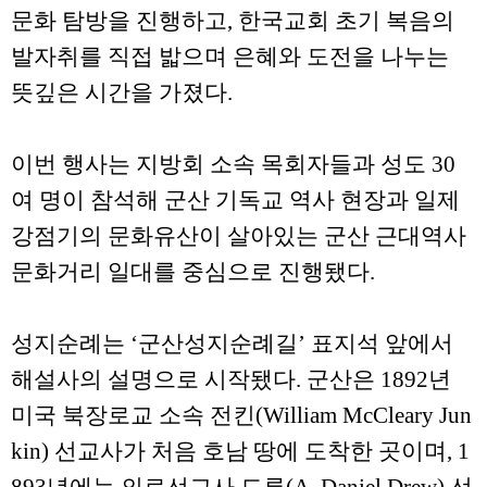
문화 탐방을 진행하고
,
한국교회 초기 복음의
발자취를 직접 밟으며 은혜와 도전을 나누는
뜻깊은 시간을 가졌다
.
이번 행사는 지방회 소속 목회자들과 성도
30
여 명이 참석해 군산 기독교 역사 현장과 일제
강점기의 문화유산이 살아있는 군산 근대역사
문화거리 일대를 중심으로 진행됐다
.
성지순례는
‘
군산성지순례길
’
표지석 앞에서
해설사의 설명으로 시작됐다
.
군산은
1892
년
미국 북장로교 소속 전킨
(William McCleary Jun
kin)
선교사가 처음 호남 땅에 도착한 곳이며
, 1