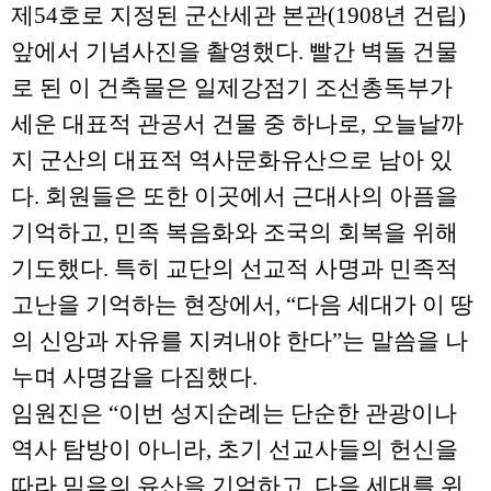
제
54
호로 지정된 군산세관 본관
(1908
년 건립
)
앞에서 기념사진을 촬영했다
.
빨간 벽돌 건물
로 된 이 건축물은 일제강점기 조선총독부가
세운 대표적 관공서 건물 중 하나로
,
오늘날까
지 군산의 대표적 역사문화유산으로 남아 있
다
.
회원들은 또한 이곳에서 근대사의 아픔을
기억하고
,
민족 복음화와 조국의 회복을 위해
기도했다
.
특히 교단의 선교적 사명과 민족적
고난을 기억하는 현장에서
, “
다음 세대가 이 땅
의 신앙과 자유를 지켜내야 한다
”
는 말씀을 나
누며 사명감을 다짐했다
.
임원진은
“
이번 성지순례는 단순한 관광이나
역사 탐방이 아니라
,
초기 선교사들의 헌신을
따라 믿음의 유산을 기억하고
,
다음 세대를 위