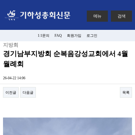
메뉴
검색
1:1문의
FAQ
회원가입
로그인
지방회
경기남부지방회 순복음강성교회에서 4월
월례회
26-04-22 14:06
이전글
다음글
목록
본문