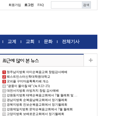
회원가입
로그인
FAQ
교계
교회
문화
전체기사
l
l
l
l
청주남지방회 아미순복음교회 창립감사예배
웨스트민스터신학대학원대학교
굿피플 구미마음톡톡카페 개소
“광풍이 몰아칠 때” (눅 8:22~25)
대전서지방회 러빙처치 창립 감사예배
강원동지방회 태백순복음교회에서 7월 월례회 및 …
경남지방회 순복음남해교회에서 정기월례회
경북지방회 진보순복음교회에서 정기월례회
강원제일지방회 문막순복음교회에서 7월 월례회
고양지방회 보배로운교회에서 정기월례회