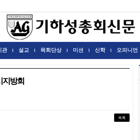
기관
설교
목회단상
미션
신학
오피니언
l
l
l
l
l
시지방회
목록