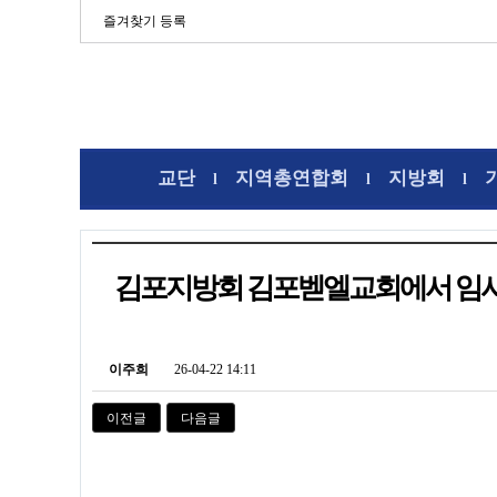
즐겨찾기 등록
교단
지역총연합회
지방회
l
l
l
김포지방회 김포벧엘교회에서 임
이주희
26-04-22 14:11
이전글
다음글