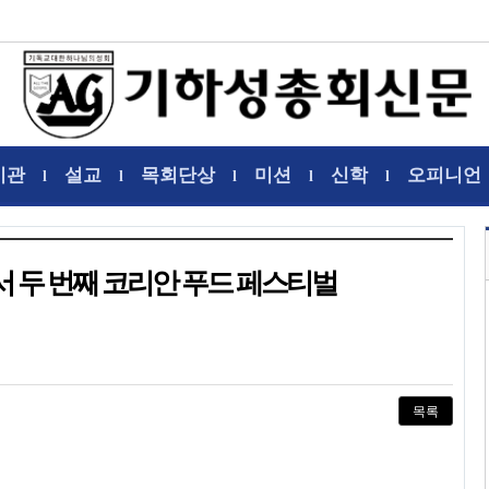
기관
설교
목회단상
미션
신학
오피니언
l
l
l
l
l
 두 번째 코리안 푸드 페스티벌
목록