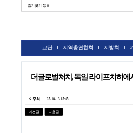
즐겨찾기 등록
교단
지역총연합회
지방회
l
l
l
더글로벌처치, 독일 라이프치히에서
이주희
25-10-13 15:45
이전글
다음글