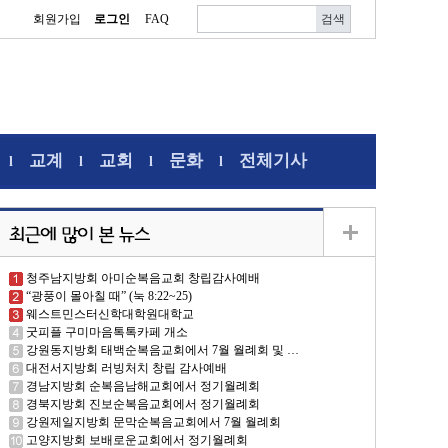
회원가입
로그인
FAQ
교계
교회
문화
전체기사
l
l
l
l
청주남지방회 아미순복음교회 창립감사예배
“광풍이 몰아칠 때” (눅 8:22~25)
웨스트민스터신학대학원대학교
굿피플 구미마음톡톡카페 개소
강원동지방회 태백순복음교회에서 7월 월례회 및 …
대전서지방회 러빙처치 창립 감사예배
경남지방회 순복음남해교회에서 정기월례회
경북지방회 진보순복음교회에서 정기월례회
강원제일지방회 문막순복음교회에서 7월 월례회
고양지방회 보배로운교회에서 정기월례회