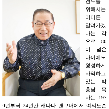
전도를
위해서는
어디든
달려가겠
다는 각
오로 80
이 넘은
나이에도
왕성하게
사역하고
있는 박
충남 목
사는 197
0년부터 24년간 캐나다 밴쿠버에서 여의도순