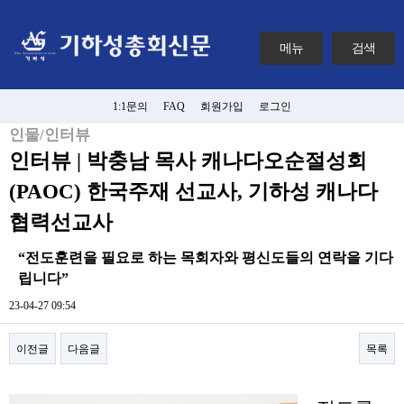
메뉴
검색
1:1문의
FAQ
회원가입
로그인
인물/인터뷰
인터뷰 | 박충남 목사 캐나다오순절성회
(PAOC) 한국주재 선교사, 기하성 캐나다
협력선교사
“전도훈련을 필요로 하는 목회자와 평신도들의 연락을 기다
립니다”
23-04-27 09:54
이전글
다음글
목록
본문