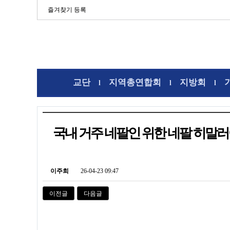
즐겨찾기 등록
교단
지역총연합회
지방회
l
l
l
국내 거주 네팔인 위한 네팔 히말
이주희
26-04-23 09:47
이전글
다음글