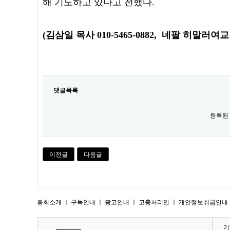
해 기도하고 있다고 전했다.
(김삼일 목사 010-5465-0882, 네팔 히말러여교회 농
댓글목록
등록된
이전글
다음글
총회소개
ㅣ
구독안내
ㅣ
광고안내
ㅣ
고충처리안
ㅣ
개인정보취금안내 
기