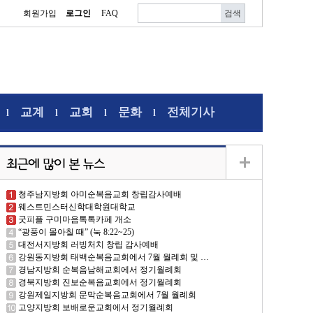
회원가입
로그인
FAQ
교계
교회
문화
전체기사
l
l
l
l
청주남지방회 아미순복음교회 창립감사예배
웨스트민스터신학대학원대학교
굿피플 구미마음톡톡카페 개소
“광풍이 몰아칠 때” (눅 8:22~25)
대전서지방회 러빙처치 창립 감사예배
강원동지방회 태백순복음교회에서 7월 월례회 및 …
경남지방회 순복음남해교회에서 정기월례회
경북지방회 진보순복음교회에서 정기월례회
강원제일지방회 문막순복음교회에서 7월 월례회
고양지방회 보배로운교회에서 정기월례회