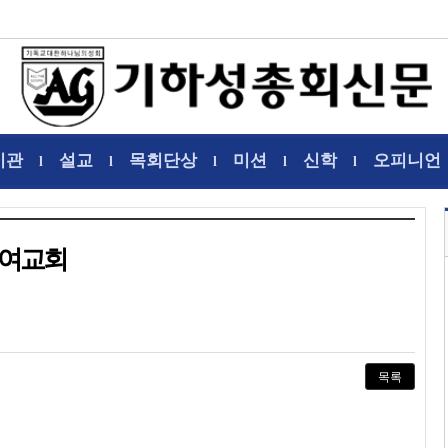
기관
설교
목회단상
미션
신학
오피니언
l
l
l
l
l
러여교회
목록