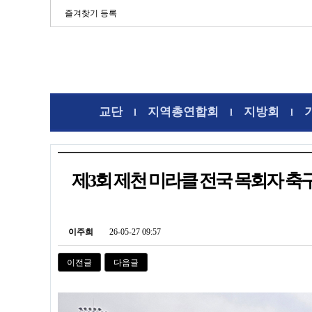
즐겨찾기 등록
교단
지역총연합회
지방회
l
l
l
제3회 제천 미라클 전국 목회자 축
이주희
26-05-27 09:57
이전글
다음글