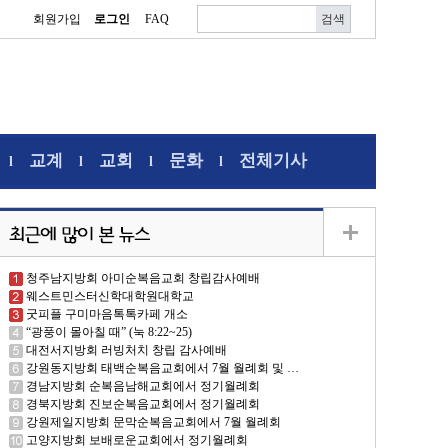
회원가입
로그인
FAQ
교계
교회
문화
전체기사
l
l
l
l
청주남지방회 아미순복음교회 창립감사예배
웨스트민스터신학대학원대학교
굿피플 구미마음톡톡카페 개소
“광풍이 몰아칠 때” (눅 8:22~25)
대전서지방회 러빙처치 창립 감사예배
강원동지방회 태백순복음교회에서 7월 월례회 및 …
경남지방회 순복음남해교회에서 정기월례회
경북지방회 진보순복음교회에서 정기월례회
강원제일지방회 문막순복음교회에서 7월 월례회
고양지방회 보배로운교회에서 정기월례회