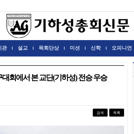
기관
설교
목회단상
미션
신학
오피니언
l
l
l
l
l
구대회에서 본 교단(기하성) 전승 우승
검색
목록