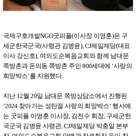
국제구호개발
NGO
굿피플
(
이사장 이영훈
)
은 구
세군한국군국
(
사령관 김병윤
), CJ
제일제당
(
대표
이사 강신호
),
여의도순복음교회와 함께 남대문
쪽방촌과 돈의동 쪽방촌 주민
800
세대에
‘
사랑의
희망박스
’
를 지원했다
.
지난
12
월
20
일 남대문 쪽방상담소에서 진행된
‘2024
찾아가는 성탄절 사랑의 희망박스
’
행사에
는 굿피플 이영훈 이사장
,
김천수 회장
,
구세군한
국군국 김병윤 사령관
, CJ
제일제당 박충일 본부