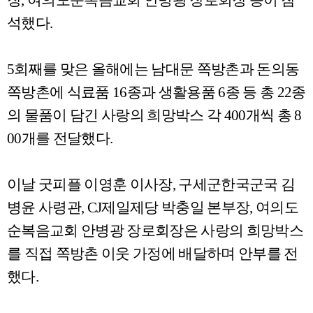
장
,
여의도순복음교회 안병광 장로회장 등이 참
석했다
.
5
회째를 맞은 올해에는 남대문 쪽방촌과 돈의동
쪽방촌에 식료품
16
종과 생활용품
6
종 등 총
22
종
의 물품이 담긴 사랑의 희망박스 각
400
개씩 총
8
00
개를 전달했다
.
이날 굿피플 이영훈 이사장
,
구세군한국군국 김
병윤 사령관
, CJ
제일제당 박충일 본부장
,
여의도
순복음교회 안병광 장로회장은 사랑의 희망박스
를 직접 쪽방촌 이웃 가정에 배달하며 안부를 전
했다
.