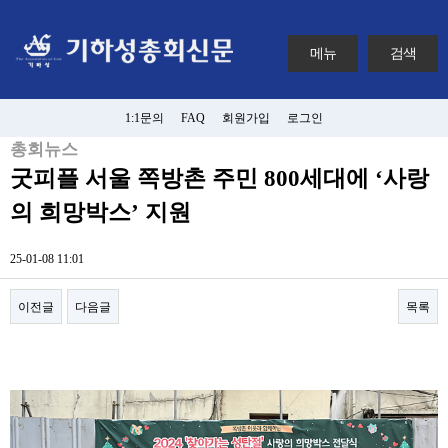
메뉴
검색
1:1문의
FAQ
회원가입
로그인
총회뉴스
굿피플 서울 쪽방촌 주민 800세대에 ‘사랑
의 희망박스’ 지원
25-01-08 11:01
이전글
다음글
목록
본문