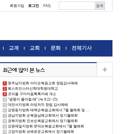
회원가입
로그인
FAQ
교계
교회
문화
전체기사
l
l
l
l
청주남지방회 아미순복음교회 창립감사예배
웨스트민스터신학대학원대학교
굿피플 구미마음톡톡카페 개소
“광풍이 몰아칠 때” (눅 8:22~25)
대전서지방회 러빙처치 창립 감사예배
강원동지방회 태백순복음교회에서 7월 월례회 및 …
경남지방회 순복음남해교회에서 정기월례회
경북지방회 진보순복음교회에서 정기월례회
강원제일지방회 문막순복음교회에서 7월 월례회
고양지방회 보배로운교회에서 정기월례회