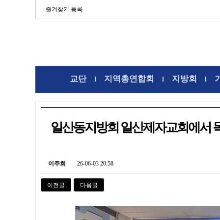
즐겨찾기 등록
교단
지역총연합회
지방회
l
l
l
일산동지방회 일산제자교회에서 
이주희
26-06-03 20:58
이전글
다음글