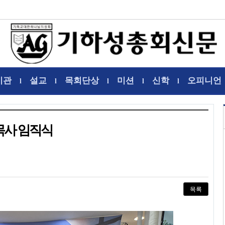
기관
설교
목회단상
미션
신학
오피니언
l
l
l
l
l
목사 임직식
목록