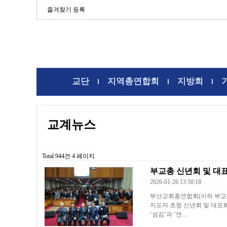
즐겨찾기 등록
교단
지역총연합회
지방회
l
l
l
교계뉴스
Total 944건
4 페이지
부교총 신년회 및 대
2026-01-26 13:50:18
부산교회총연합회(이하 부교총)
지도자 초청 신년회 및 대표
‘섬김’과 ‘연…