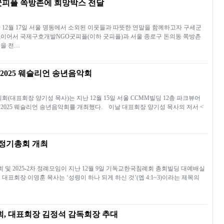
굿피플 쪽방촌에 희망박스 전달
 12월 17일 서울 명동에서 소외된 이웃들과 따뜻한 연말을 함께하고자 구세군
이어서 국제구호개발NGO굿피플(이하 굿피플)과 서울 종로구 돈의동 쪽방촌
을 전…
2025 웨슬리언 송년음악회
대표회장 양기성 목사)는 지난 12월 15일 서울 CCMM빌딩 12층 파크뷰어
2025 웨슬리언 송년음악회를 개최했다. 이날 대표회장 양기성 목사의 저서 <
정기총회 개최
및 2025-2차 정례모임이 지난 12월 9일 기독교한국침례회 총회빌딩 대예배실
대표회장 이영훈 목사는 ‘성령이 하나 되게 하신 것’(엡 4:1~3)이라는 제목의
회, 대표회장 김정석 감독회장 추대