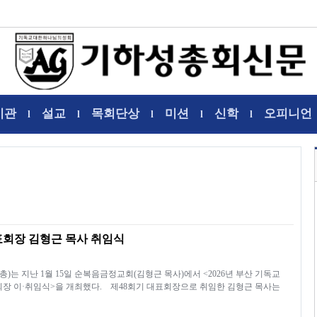
기관
설교
목회단상
미션
신학
오피니언
l
l
l
l
l
표회장 김형근 목사 취임식
는 지난 1월 15일 순복음금정교회(김형근 목사)에서 <2026년 부산 기독교
회장 이·취임식>을 개최했다. 제48회기 대표회장으로 취임한 김형근 목사는