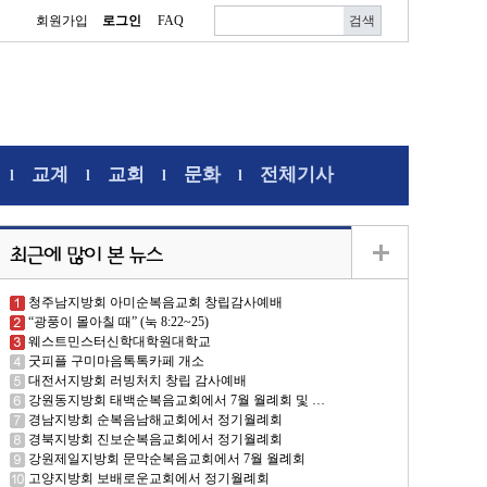
회원가입
로그인
FAQ
교계
교회
문화
전체기사
l
l
l
l
청주남지방회 아미순복음교회 창립감사예배
“광풍이 몰아칠 때” (눅 8:22~25)
웨스트민스터신학대학원대학교
굿피플 구미마음톡톡카페 개소
대전서지방회 러빙처치 창립 감사예배
강원동지방회 태백순복음교회에서 7월 월례회 및 …
경남지방회 순복음남해교회에서 정기월례회
경북지방회 진보순복음교회에서 정기월례회
강원제일지방회 문막순복음교회에서 7월 월례회
고양지방회 보배로운교회에서 정기월례회