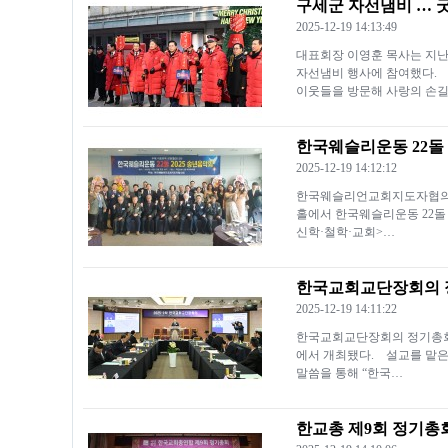
구세군 자선냄비 … 
2025-12-19 14:13:49
대표회장 이영훈 목사는 지난
자선냄비 행사에 참여했다. 
이웃들을 방문해 사랑의 손길
한국웨슬리운동 22돌 
2025-12-19 14:12:12
한국웨슬리언교회지도자협의회(
홀에서 한국웨슬리운동 22돌 
신학·철학·교회>…
한국교회교단장회의 
2025-12-19 14:11:22
한국교회교단장회의 정기총회 
에서 개최됐다. 설교를 맡은 
말씀을 통해 “한국…
한교총 제9회 정기총