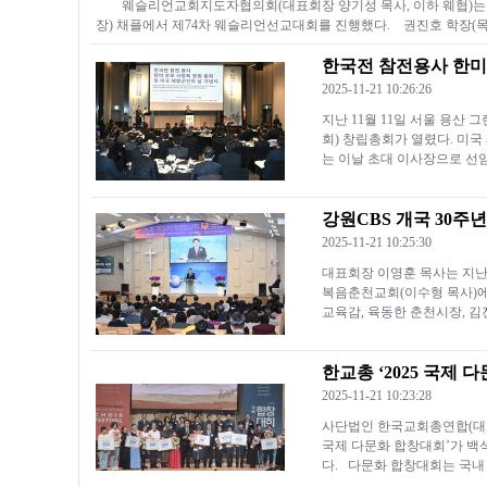
웨슬리언교회지도자협의회(대표회장 양기성 목사, 이하 웨협)는 지난
장) 채플에서 제74차 웨슬리언선교대회를 진행했다. 권진호 학장(목
한국전 참전용사 한미
2025-11-21 10:26:26
지난 11월 11일 서울 용
회) 창립총회가 열렸다. 미
는 이날 초대 이사장으로 선
강원CBS 개국 30주
2025-11-21 10:25:30
대표회장 이영훈 목사는 지난 
복음춘천교회(이수형 목사)
교육감, 육동한 춘천시장, 
한교총 ‘2025 국제 
2025-11-21 10:23:28
사단법인 한국교회총연합(대표회장
국제 다문화 합창대회’가 
다. 다문화 합창대회는 국내