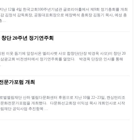
난 12월 4일 한국교회100주년기념관 글로리아홀에서 제9회 정기총회를 개최
감 김정석 감독회장, 공동대표회장으로 예장백석 총회장 김동기 목사, 예성 총
총…
 창단 20주년 정기연주회
된 이웃 돕기에 앞장서온 엘리사벳 사모 합창단(단장 박경옥 사모)이 창단 20
1일 삼광교회 비전센터에서 정기연주회를 열었다. 박경옥 단장은 인사를 통해
…
전문가포럼 개최
벌엘림재단 산하 엘림다문화센터 후원으로 지난 10월 22~23일, 캔싱턴리조
다문화전문가포럼을 개최했다. 다문화선교회장 이익성 목사 개회인사로 시작
엘림재단 공익사업 추진항목 …