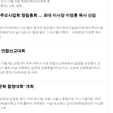
 11월 20일 목원대학교(이희학 총
원대) 사회, 대학…
추모사업회 창립총회 … 초대 이사장 이영훈 목사 선임
산 그랜드하얏트에서 사단법인 한국전 참전용사 한미추모사업회(이하 한미추모사업
국 재향군인의 날 기념식도 함께 열려 그 의미를 더했다. 대표회장 이영훈 목사
임…
년 연합선교대회
11월 9일 강원CBS 개국 30주년 기념 연합선교대회에서 말씀을 선포했다. 순
에서 열린 이날 대회에는 김진태 강원특별자치도지사, 신경호 강원특별자치도
김진호 춘천시의회의장 등 여러 …
다문화 합창대회’ 개최
 김종혁 목사, 이하 한교총) 주최, 서울시 후원으로 지난 11월 8일 ‘2025
백석예술대학교 아트홀에서 개최됐다. 이날 대상에는 강서다문화합창단이 수상했
 거주 …