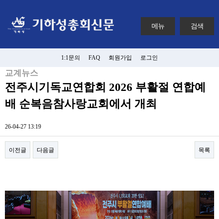
메뉴
검색
1:1문의
FAQ
회원가입
로그인
교계뉴스
전주시기독교연합회 2026 부활절 연합예
배 순복음참사랑교회에서 개최
26-04-27 13:19
이전글
다음글
목록
본문