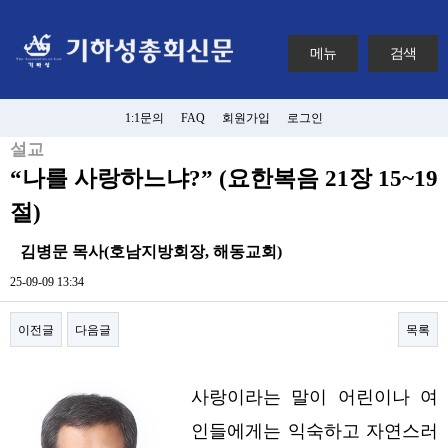
메뉴
검색
1:1문의
FAQ
회원가입
로그인
설교
“나를 사랑하느냐?” (요한복음 21장 15~19
절)
김병문 목사(호남지방회장, 해동교회)
25-09-09 13:34
이전글
다음글
목록
본문
사랑이라는 말이 어린이나 여
인들에게는 익숙하고 자연스러